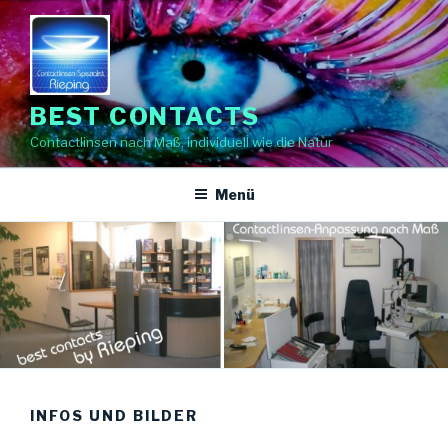
Zum
Inhalt
springen
BEST CONTACTS
Contactlinsen nach Maß, individuell wie die Natur
Menü
INFOS UND BILDER