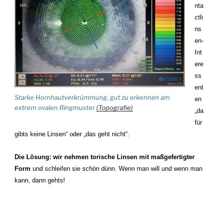
nta
ctli
ns
en-
Int
ere
ss
ent
Starke Hornhautverkrümmung, gut zu erkennen am
en
extrem ovalen Ringmuster
(Topografie)
„da
für
gibts keine Linsen“ oder „das geht nicht“.
Die Lösung: wir nehmen torische Linsen mit maßgefertigter
Form
und schleifen sie schön dünn. Wenn man will und wenn man
kann, dann gehts!