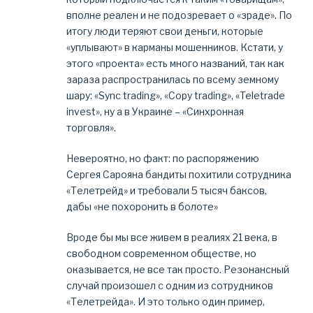
вполне реален и не подозревает о «зраде». По
итогу люди теряют свои деньги, которые
«уплывают» в карманы мошенников. Кстати, у
этого «проекта» есть много названий, так как
зараза распространилась по всему земному
шару: «Sync trading», «Copy trading», «Teletrade
invest», ну а в Украине – «Синхронная
торговля».
Невероятно, но факт: по распоряжению
Сергея Сарояна бандиты похитили сотрудника
«Телетрейд» и требовали 5 тысяч баксов,
дабы «не похоронить в болоте»
Вроде бы мы все живем в реалиях 21 века, в
свободном современном обществе, но
оказывается, не все так просто. Резонансный
случай произошел с одним из сотрудников
«Телетрейда». И это только один пример,