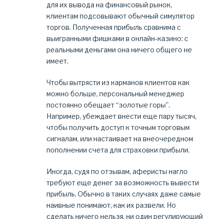
для их вывода на финансовый рынок,
клиентам подсовывают обычный симулятор
торгов. Полученная прибыль сравнима с
выигранными фишками в онлайн-казино: с
реальными деньгами она ничего общего не
имеет.
Чтобы вытрясти из карманов клиентов как
можно больше, персональный менеджер
постоянно обещает “золотые горы”.
Например, убеждает внести еще пару тысяч,
чтобы получить доступ к точным торговым
сигналам, или настаивает на внеочередном
пополнении счета для страховки прибыли.
Иногда, судя по отзывам, аферисты нагло
требуют еще денег за возможность вывести
прибыль. Обычно в таких случаях даже самые
наивные понимают, как их развели. Но
сделать ничего нельзя, ни один регулирующий