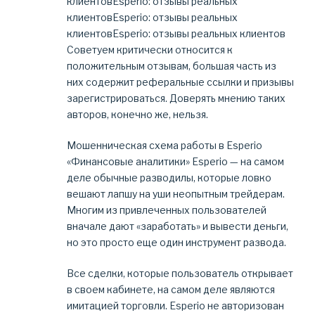
клиентовEsperio: отзывы реальных
клиентовEsperio: отзывы реальных
клиентовEsperio: отзывы реальных клиентов
Советуем критически относится к
положительным отзывам, большая часть из
них содержит реферальные ссылки и призывы
зарегистрироваться. Доверять мнению таких
авторов, конечно же, нельзя.
Мошенническая схема работы в Esperio
«Финансовые аналитики» Esperio — на самом
деле обычные разводилы, которые ловко
вешают лапшу на уши неопытным трейдерам.
Многим из привлеченных пользователей
вначале дают «заработать» и вывести деньги,
но это просто еще один инструмент развода.
Все сделки, которые пользователь открывает
в своем кабинете, на самом деле являются
имитацией торговли. Esperio не авторизован