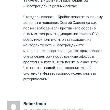
Также есть и другие отзывы клиентов
«Телетрейда» на разных сайтах:
Что здесь сказать… Крайне непонятно, почему
аферист и мошенник Сергей Сароян до сих
пор на свободе, если против него собрано
столько компрометирующих материалов? Уже
всему миру понятно, что эта «шарашкина
контора», то есть «Телетрейд» – это
мошенническая организация, которая сливает
счета клиентов на собственные оффоры
преступным путем. Всем понятно, а нам нет?
Что не так с нашей правоохранительной
системой? Или этот вопрос можно считать
риторическим?
Robertmon