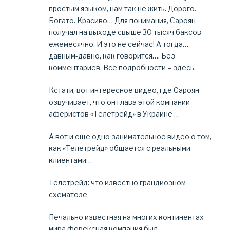
простым языком, нам так не жить. Дорого.
Богато. Красиво… Для понимания, Сароян
получал на выходе свыше 30 тысяч баксов
ежемесячно. И это не сейчас! А тогда…
давным-давно, как говорится…. Без
комментариев. Все подробности – здесь.
Кстати, вот интересное видео, где Сароян
озвучивает, что он глава этой компании
аферистов «Телетрейд» в Украине …
А вот и еще одно занимательное видео о том,
как «Телетрейд» общается с реальными
клиентами…
Телетрейд: что известно грандиозном
схематозе
Печально известная на многих континентах
мира форексная компания был