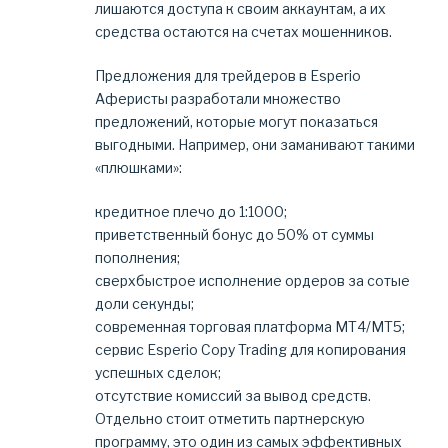
лишаются доступа к своим аккаунтам, а их
средства остаются на счетах мошенников.
Предложения для трейдеров в Esperio
Аферисты разработали множество
предложений, которые могут показаться
выгодными. Например, они заманивают такими
«плюшками»:
кредитное плечо до 1:1000;
приветственный бонус до 50% от суммы
пополнения;
сверхбыстрое исполнение ордеров за сотые
доли секунды;
современная торговая платформа MT4/MT5;
сервис Esperio Copy Trading для копирования
успешных сделок;
отсутствие комиссий за вывод средств.
Отдельно стоит отметить партнерскую
программу, это один из самых эффективных