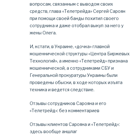
вопросам, связанным с выводом своих
средств, глава «Телетрейда» Сергей Сароян
при помощи своей банды похитил своего
сотрудника и даже отобрал выкуп за него у
жены Олега.
И, кстати, в Украине, «дочка» главной
мошеннической структуры «Центра Биржевых
Технологий», а именно «Телетрейд» признана
мошеннической, а сотрудниками СБУ и
Генеральной прокуратуры Украины были
проведены обыски, в ходе которых изъята
техника и ведется следствие.
Отзывы сотрудников Сарояна и его
«Телетрейд»: без комментариев
Отзывы клиентов Сарояна и «Телетрейд»:
здесь вообще аншлаг