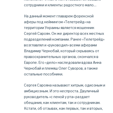
сотрудники и клиенты: радостного мало…
На данный момент главарем форексной
аферы под неймингом «Телетрейд» на
территории Украины является мошенник
Сергей Сароян. Он же директор всех местных
подразделений компании. Ранее «Телетрейд»
возглавлял и «руководил» всеми аферами
Владимир Чернобай, который скрываясь от
правоохранительных органов, скончался в
Европе. Его «дело» наследовали вдова Анна
Чернобай и племяш Олег Суворов, а также
остальные пособники.
Сергея Сарояна называют хитрым, одиозным и
амбициозным. И это неспроста. Двуличный
руководитель «с пеной у рта» раздает
обещания, как клиентам, так и сотрудникам.
Кстати, об отзывах, как первых, так и вторых,