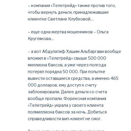
– компания «Телетрейд» также против того,
чтобы вернуть деньги, принадлежавшие
клиентке Светлане Клубковой…
– еще одна жертва мошенников – Ольга
Круглякова…
– а вот Абдулатиф Хашим Альбаргави вообще
вложил в «Телетрейд» свыше 500 000
миллиона баксов, а уже через полгода
потерял порядка 50 000. При попытке
вывести оставшиеся средства, а именно 465
000 долларов, ему доступ к счету
заблокировали. Далее деньги со счета
вообще пропали. Форексная компания
«Телетрейд» украла у своего клиента
полмиллиона баксов за ночь. Добиться
справедливости вип-клиент не смог.