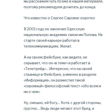
мы расскажем чуть позже в нашем материале,
поэтому рекомендуем дочитать до конца.
Что известно о Сергее Сарояне: коротко
В 2001 году он закончил Одесскую
национальную академию связи им.Попова. На
старте своей карьере работал в
телекоммуникациях. Женат.
А на своем фейсбуке, как видите, не
скрывает, что он «в теме» и работает в
«Телетрейд»… Интересно, что на своей
странице в Фейсбуке, а именно в разделе
«Информация», он разместил такой
«скромный» философский текст «обо всем и
ни о чем»:
Ну, смешно, ей богу… Хотя, с другой стороны,
грустно… Ведь люди читают этот бред, а