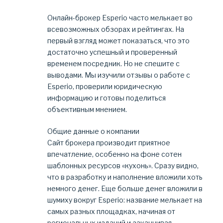
Онлайн-брокер Esperio часто мелькает во
всевозможных обзорах и рейтингах. На
первый взгляд может показаться, что это
достаточно успешный и проверенный
временем посредник. Но не спешите с
выводами. Мы изучили отзывы о работе с
Esperio, проверили юридическую
информацию и готовы поделиться
объективным мнением.
Общие данные о компании
Сайт брокера производит приятное
впечатление, особенно на фоне сотен
шаблонных ресурсов «кухонь». Сразу видно,
что в разработку и наполнение вложили хоть
немного денег. Еще больше денег вложили в
шумиху вокруг Esperio: название мелькает на
самых разных площадках, начиная от
региональных изданий и заканчивая