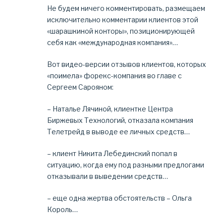
Не будем ничего комментировать, размещаем
исключительно комментарии клиентов этой
«шарашкиной конторы», позиционирующей
себя как «международная компания»…
Вот видео-версии отзывов клиентов, которых
«поимела» форекс-компания во главе с
Сергеем Сарояном:
– Наталье Лячиной, клиентке Центра
Биржевых Технологий, отказала компания
Телетрейд в выводе ее личных средств…
– клиент Никита Лебединский попал в
ситуацию, когда ему под разными предлогами
отказывали в выведении средств…
– еще одна жертва обстоятельств – Ольга
Король…