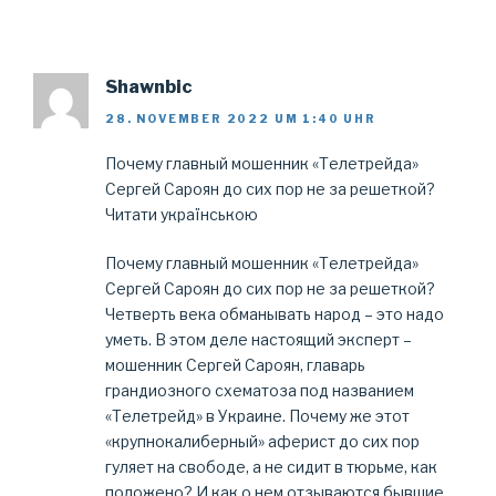
Shawnbic
28. NOVEMBER 2022 UM 1:40 UHR
Почему главный мошенник «Телетрейда»
Сергей Сароян до сих пор не за решеткой?
Читати українською
Почему главный мошенник «Телетрейда»
Сергей Сароян до сих пор не за решеткой?
Четверть века обманывать народ – это надо
уметь. В этом деле настоящий эксперт –
мошенник Сергей Сароян, главарь
грандиозного схематоза под названием
«Телетрейд» в Украине. Почему же этот
«крупнокалиберный» аферист до сих пор
гуляет на свободе, а не сидит в тюрьме, как
положено? И как о нем отзываются бывшие