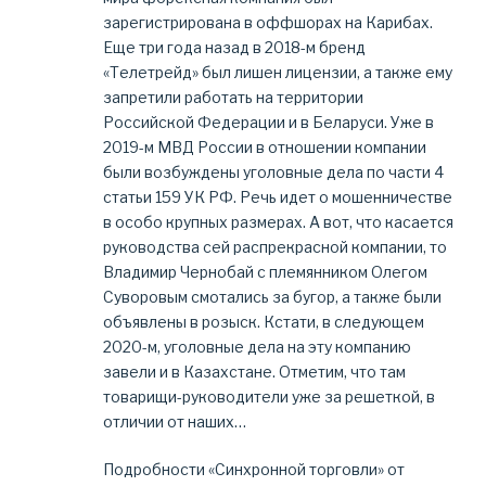
зарегистрирована в оффшорах на Карибах.
Еще три года назад в 2018-м бренд
«Телетрейд» был лишен лицензии, а также ему
запретили работать на территории
Российской Федерации и в Беларуси. Уже в
2019-м МВД России в отношении компании
были возбуждены уголовные дела по части 4
статьи 159 УК РФ. Речь идет о мошенничестве
в особо крупных размерах. А вот, что касается
руководства сей распрекрасной компании, то
Владимир Чернобай с племянником Олегом
Суворовым смотались за бугор, а также были
объявлены в розыск. Кстати, в следующем
2020-м, уголовные дела на эту компанию
завели и в Казахстане. Отметим, что там
товарищи-руководители уже за решеткой, в
отличии от наших…
Подробности «Синхронной торговли» от