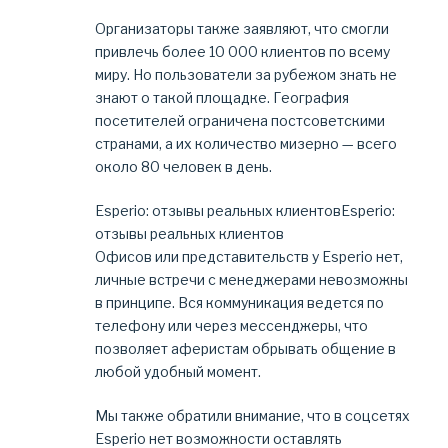
Организаторы также заявляют, что смогли
привлечь более 10 000 клиентов по всему
миру. Но пользователи за рубежом знать не
знают о такой площадке. География
посетителей ограничена постсоветскими
странами, а их количество мизерно — всего
около 80 человек в день.
Esperio: отзывы реальных клиентовEsperio:
отзывы реальных клиентов
Офисов или представительств у Esperio нет,
личные встречи с менеджерами невозможны
в принципе. Вся коммуникация ведется по
телефону или через мессенджеры, что
позволяет аферистам обрывать общение в
любой удобный момент.
Мы также обратили внимание, что в соцсетях
Esperio нет возможности оставлять