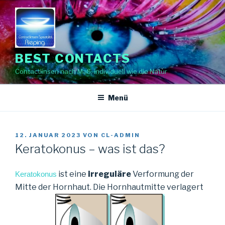
Zum
Inhalt
springen
BEST CONTACTS
Contactlinsen nach Maß, individuell wie die Natur
Menü
VERÖFFENTLICHT
12. JANUAR 2023
VON
CL-ADMIN
AM
Keratokonus – was ist das?
ist eine
irreguläre
Verformung der
Keratokonus
Mitte der Hornhaut. Die Hornhautmitte verlagert