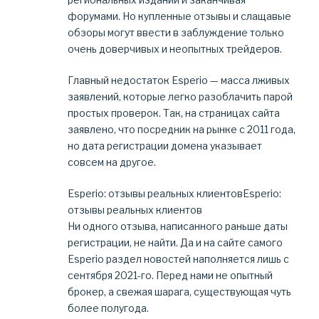
форумами. Но купленные отзывы и слащавые
обзоры могут ввести в заблуждение только
очень доверчивых и неопытных трейдеров.
Главный недостаток Esperio — масса лживых
заявлений, которые легко разоблачить парой
простых проверок. Так, на страницах сайта
заявлено, что посредник на рынке с 2011 года,
но дата регистрации домена указывает
совсем на другое.
Esperio: отзывы реальных клиентовEsperio:
отзывы реальных клиентов
Ни одного отзыва, написанного раньше даты
регистрации, не найти. Да и на сайте самого
Esperio раздел новостей наполняется лишь с
сентября 2021-го. Перед нами не опытный
брокер, а свежая шарага, существующая чуть
более полугода.