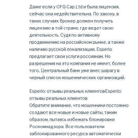
Даже если у OFG Cap.Ltd и была лицензия,
сейчас она недействительна. По закону, в
таких случаях брокер должен получить
лицензию в той стране, где ведет свою
деятельность. Судя по активному
продвижению на российском рынке, а также
наличию русской локализации, Esperio
предлагает свои услуги россиянам. Но
разрешения на это компания не имеет, более
того, Центральный банк уже внес шарагу в
черный список мошеннических организаций.
Esperio: отзывы реальных клиентовEsperio:
отзывы реальных клиентов
Обратите внимание, что мошенники постоянно
создают все новые и новые сайты, таким
образом, пытаясь избежать блокировки
Роскомнадзора. Все пользователи
заблокированного ресурса автоматически