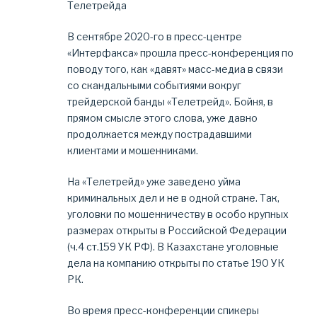
Телетрейда
В сентябре 2020-го в пресс-центре
«Интерфакса» прошла пресс-конференция по
поводу того, как «давят» масс-медиа в связи
со скандальными событиями вокруг
трейдерской банды «Телетрейд». Бойня, в
прямом смысле этого слова, уже давно
продолжается между пострадавшими
клиентами и мошенниками.
На «Телетрейд» уже заведено уйма
криминальных дел и не в одной стране. Так,
уголовки по мошенничеству в особо крупных
размерах открыты в Российской Федерации
(ч.4 ст.159 УК РФ). В Казахстане уголовные
дела на компанию открыты по статье 190 УК
РК.
Во время пресс-конференции спикеры