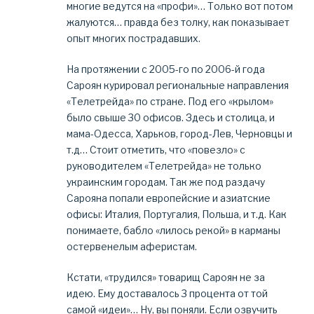
многие ведутся на «профи»… Только вот потом
жалуются… правда без толку, как показывает
опыт многих пострадавших.
На протяжении с 2005-го по 2006-й года
Сароян курировал региональные направления
«Телетрейда» по стране. Под его «крылом»
было свыше 30 офисов. Здесь и столица, и
мама-Одесса, Харьков, город-Лев, Черновцы и
т.д… Стоит отметить, что «повезло» с
руководителем «Телетрейда» не только
украинским городам. Так же под раздачу
Сарояна попали европейские и азиатские
офисы: Италия, Португалия, Польша, и т.д. Как
понимаете, бабло «лилось рекой» в карманы
остервенелым аферистам.
Кстати, «трудился» товарищ Сароян не за
идею. Ему доставалось 3 процента от той
самой «идеи»… Ну, вы поняли. Если озвучить