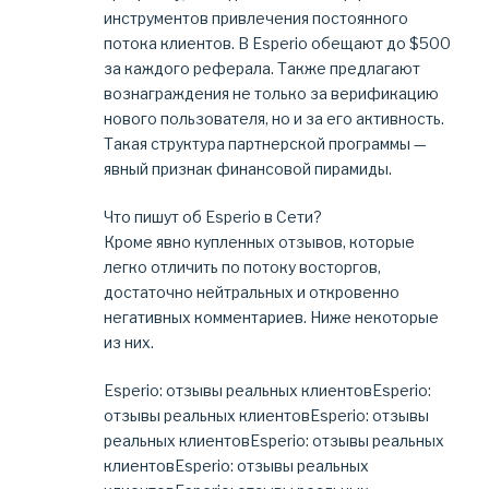
инструментов привлечения постоянного
потока клиентов. В Esperio обещают до $500
за каждого реферала. Также предлагают
вознаграждения не только за верификацию
нового пользователя, но и за его активность.
Такая структура партнерской программы —
явный признак финансовой пирамиды.
Что пишут об Esperio в Сети?
Кроме явно купленных отзывов, которые
легко отличить по потоку восторгов,
достаточно нейтральных и откровенно
негативных комментариев. Ниже некоторые
из них.
Esperio: отзывы реальных клиентовEsperio:
отзывы реальных клиентовEsperio: отзывы
реальных клиентовEsperio: отзывы реальных
клиентовEsperio: отзывы реальных