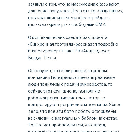
заявили о том, что на масс-медиа оказывают
давление, запугивая. Делают это «защитники»,
остаивающие интересы «Телетрейда» с
целью «закрыть рты» свободным СМИ.
О мошеннических схематозах проекта
«Синхронная торговля» рассказал подробно
бизнес-эксперт, глава РК «Амиллидиус»
Богдан Терзи.
Он озвучил, что если раньше за аферы
компании «Телетрейд» отвечали реальные
люди-трейлеры с подачи руководства, то
сейчас этот функционал выполняют
роботизированные системы, которые
контролируют программисты компании. Ясное
дело, что все эти бото-роботы оформлены
как «люди» с виртуальным баблом на счетах.
Только вот проблема в том, что народ,
который подключается к таким «товарищам»,