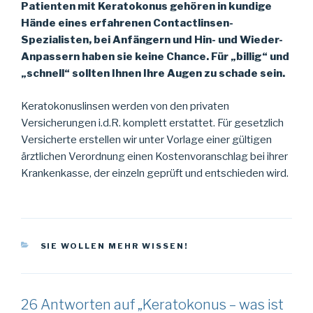
Patienten mit Keratokonus gehören in kundige
Hände eines erfahrenen Contactlinsen-
Spezialisten, bei Anfängern und Hin- und Wieder-
Anpassern haben sie keine Chance. Für „billig“ und
„schnell“ sollten Ihnen Ihre Augen zu schade sein.
Keratokonuslinsen werden von den privaten
Versicherungen i.d.R. komplett erstattet. Für gesetzlich
Versicherte erstellen wir unter Vorlage einer gültigen
ärztlichen Verordnung einen Kostenvoranschlag bei ihrer
Krankenkasse, der einzeln geprüft und entschieden wird.
KATEGORIEN
SIE WOLLEN MEHR WISSEN!
26 Antworten auf „Keratokonus – was ist