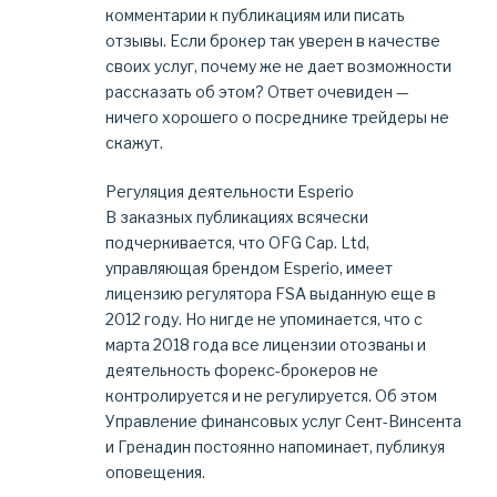
комментарии к публикациям или писать
отзывы. Если брокер так уверен в качестве
своих услуг, почему же не дает возможности
рассказать об этом? Ответ очевиден —
ничего хорошего о посреднике трейдеры не
скажут.
Регуляция деятельности Esperio
В заказных публикациях всячески
подчеркивается, что OFG Cap. Ltd,
управляющая брендом Esperio, имеет
лицензию регулятора FSA выданную еще в
2012 году. Но нигде не упоминается, что с
марта 2018 года все лицензии отозваны и
деятельность форекс-брокеров не
контролируется и не регулируется. Об этом
Управление финансовых услуг Сент-Винсента
и Гренадин постоянно напоминает, публикуя
оповещения.