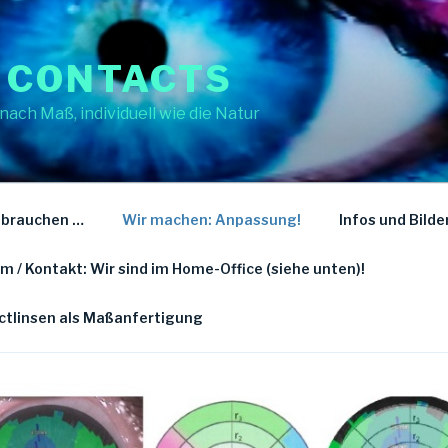
 CONTACTS
nach Maß, individuell wie die Natur
 brauchen …
Wir machen: Anpassung!
Infos und Bilde
 / Kontakt: Wir sind im Home-Office (siehe unten)!
actlinsen als Maßanfertigung