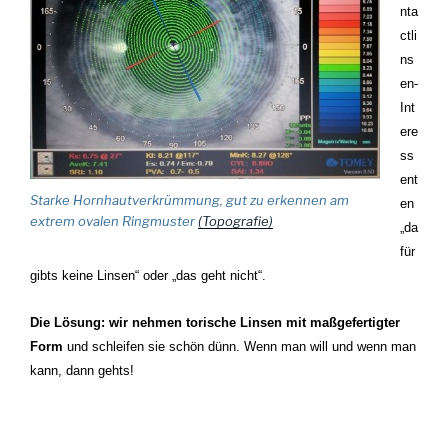
nta
ctli
ns
en-
Int
ere
ss
ent
Starke Hornhautverkrümmung, gut zu erkennen am
en
extrem ovalen Ringmuster
(Topografie)
„da
für
gibts keine Linsen“ oder „das geht nicht“.
Die Lösung: wir nehmen torische Linsen mit maßgefertigter
Form
und schleifen sie schön dünn. Wenn man will und wenn man
kann, dann gehts!