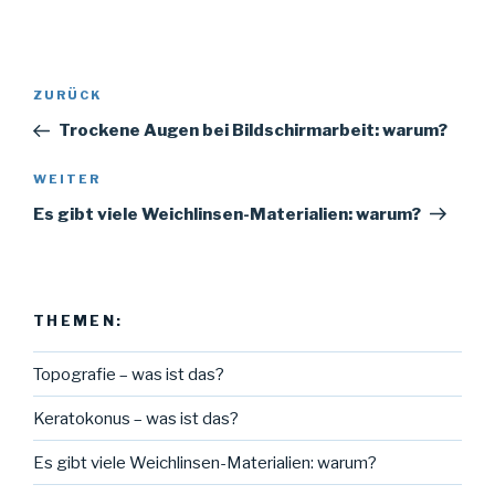
Beitragsnavigation
Vorheriger
ZURÜCK
Beitrag
Trockene Augen bei Bildschirmarbeit: warum?
Nächster
WEITER
Beitrag
Es gibt viele Weichlinsen-Materialien: warum?
THEMEN:
Topografie – was ist das?
Keratokonus – was ist das?
Es gibt viele Weichlinsen-Materialien: warum?