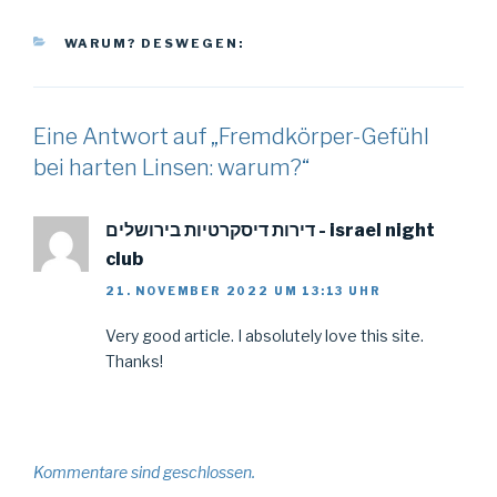
KATEGORIEN
WARUM? DESWEGEN:
Eine Antwort auf „Fremdkörper-Gefühl
bei harten Linsen: warum?“
דירות דיסקרטיות בירושלים - israel night
club
21. NOVEMBER 2022 UM 13:13 UHR
Very good article. I absolutely love this site.
Thanks!
Kommentare sind geschlossen.