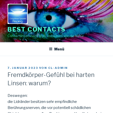
Zum
Inhalt
springen
BEST CONTACTS
Contactlinsen nach Maß, individuell wie die Natur
Menü
VERÖFFENTLICHT
7. JANUAR 2023
VON
CL-ADMIN
AM
Fremdkörper-Gefühl bei harten
Linsen: warum?
Deswegen:
die Lidränder besitzen sehr empfindliche
Berührungsnerven, die vor potentiell schädlichen