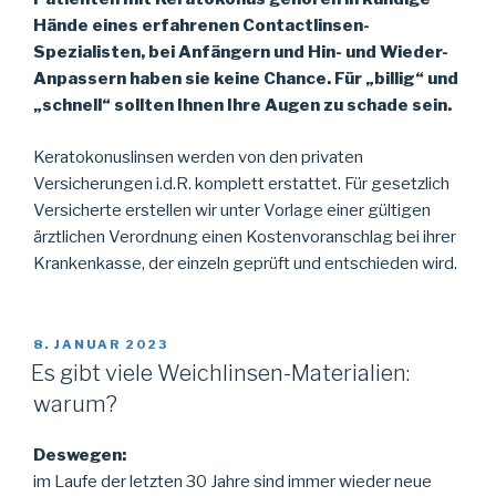
Hände eines erfahrenen Contactlinsen-
Spezialisten, bei Anfängern und Hin- und Wieder-
Anpassern haben sie keine Chance. Für „billig“ und
„schnell“ sollten Ihnen Ihre Augen zu schade sein.
Keratokonuslinsen werden von den privaten
Versicherungen i.d.R. komplett erstattet. Für gesetzlich
Versicherte erstellen wir unter Vorlage einer gültigen
ärztlichen Verordnung einen Kostenvoranschlag bei ihrer
Krankenkasse, der einzeln geprüft und entschieden wird.
VERÖFFENTLICHT
8. JANUAR 2023
AM
Es gibt viele Weichlinsen-Materialien:
warum?
Deswegen:
im Laufe der letzten 30 Jahre sind immer wieder neue