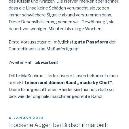
das Kitzeln und Kratzen. Die Nerven merken aber schnell,
dass die Linse keine Schäden verursacht, sie geben
immer schwächere Signale ab und verstummen dann.
Diese Desensibilisierung nennen wir „Gewöhnung“, sie
dauert von wenigen Minuten bis einige Wochen.
Erste Voraussetzung: möglichst
gute Passform
der
Contactlinsen, also Maßanfertigung!
Zweiter Rat:
abwarten!
Dritte Maßnahme: Jede unserer Linsen bekommt einen
perfekt
feinen und dünnen Rand „made by Chef“
.
Diese handgeschliffenen Ränder sind nur noch halb so
dick wie der originale maschinengedrehte Rand!
VERÖFFENTLICHT
6. JANUAR 2023
AM
Trockene Augen bei Bildschirmarbeit: