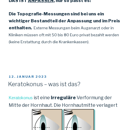
DAS IST
ANPASSEN
, nur so passt es!
Die Topografie-Messungen sind bei uns ein
wichtiger Bestandteil der Anpassung und im Preis
enthalten.
Externe Messungen beim Augenarzt oder in
Kliniken müssen oft mit 50 bis 80 Euro privat bezahlt werden
(keine Erstattung durch die Krankenkassen).
VERÖFFENTLICHT
12. JANUAR 2023
AM
Keratokonus – was ist das?
ist eine
irreguläre
Verformung der
Keratokonus
Mitte der Hornhaut. Die Hornhautmitte verlagert