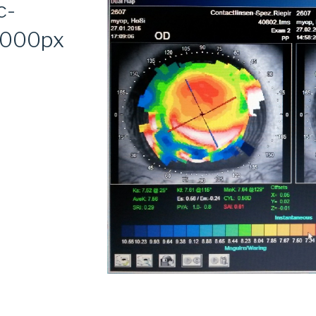
c-
1000px