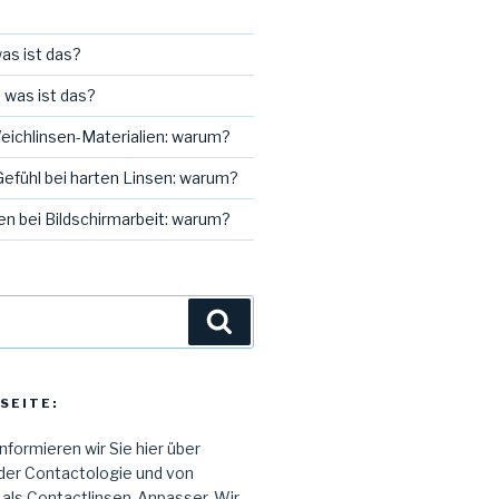
as ist das?
 was ist das?
Weichlinsen-Materialien: warum?
efühl bei harten Linsen: warum?
n bei Bildschirmarbeit: warum?
Suchen
SEITE:
informieren wir Sie hier über
der Contactologie und von
 als Contactlinsen-Anpasser. Wir