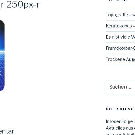
THEMEN:
r 250px-r
Topografie – w
Keratokonus –
Es gibt viele 
Fremdkörper-G
Trockene Auge
Suche
nach:
ÜBER DIESE 
In loser Folge 
Aktuelles aus 
entar
unserer Arbeit