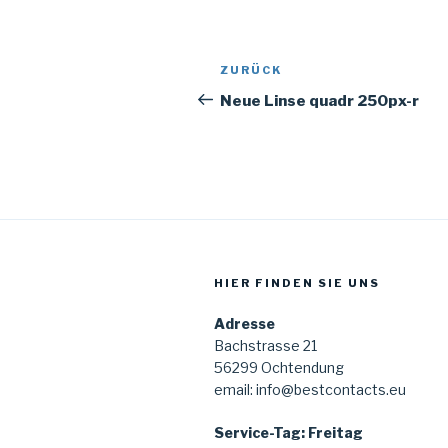
Beitragsnavigation
Vorheriger
ZURÜCK
Beitrag
Neue Linse quadr 250px-r
HIER FINDEN SIE UNS
Adresse
Bachstrasse 21
56299 Ochtendung
email: info@bestcontacts.eu
Service-Tag: Freitag