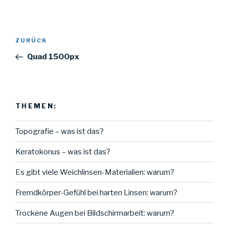
Beitragsnavigation
Vorheriger
ZURÜCK
Beitrag
Quad 1500px
THEMEN:
Topografie – was ist das?
Keratokonus – was ist das?
Es gibt viele Weichlinsen-Materialien: warum?
Fremdkörper-Gefühl bei harten Linsen: warum?
Trockene Augen bei Bildschirmarbeit: warum?