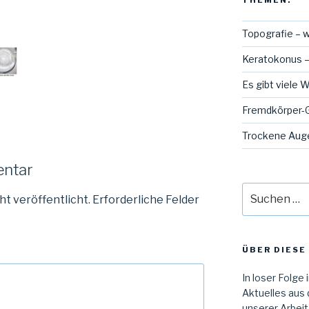
THEMEN:
Topografie – w
Keratokonus –
Es gibt viele 
Fremdkörper-G
Trockene Auge
entar
Suche
ht veröffentlicht.
Erforderliche Felder
nach:
ÜBER DIESE 
In loser Folge 
Aktuelles aus 
unserer Arbeit