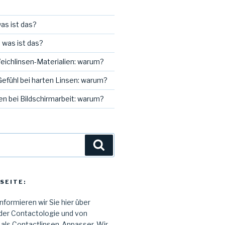
as ist das?
 was ist das?
Weichlinsen-Materialien: warum?
efühl bei harten Linsen: warum?
n bei Bildschirmarbeit: warum?
Suchen
SEITE:
informieren wir Sie hier über
der Contactologie und von
 als Contactlinsen-Anpasser. Wir